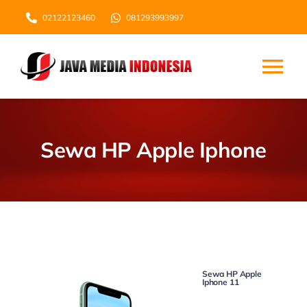
Skip
02122123460
081293993997
to
content
Tog
Nav
Home
Sewa HP Apple Iphone
About Us
List Harga
Blog
Sewa HP Apple
Iphone 11
F.A.Q