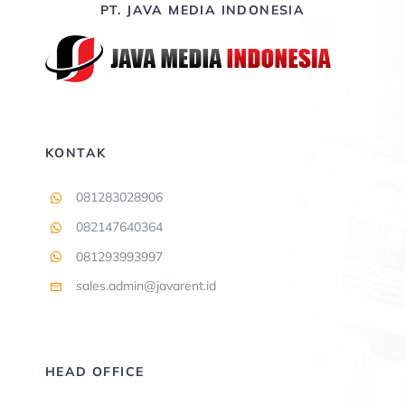
PT. JAVA MEDIA INDONESIA
KONTAK
081283028906
082147640364
081293993997
sales.admin@javarent.id
HEAD OFFICE